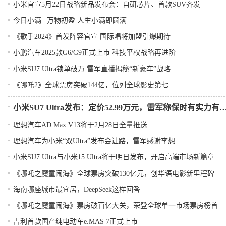
小米官宣5月22日战略新品发布会：自研芯片、首款SUV齐发
今日小满 | 万物初盈 人生小满即圆满
《歌手2024》首发阵容官宣 国际唱将加盟引爆期待
小鹏汽车2025款G6/G9正式上市 科技平权战略再进阶
小米SU7 Ultra锁单破万 雷军直播揭秘“新豪车”战略
《哪吒2》全球票房突破144亿，位列全球影史第七
小米SU7 Ultra发布：定价52.99万元，雷军称保
理想汽车AD Max V13将于2月28日全量推送
理想汽车为小米“双Ultra”发布会让路，雷军感谢李想
小米SU7 Ultra与小米15 Ultra将于明日发布，开启高端市场新篇章
《哪吒之魔童闹海》全球票房突破130亿元，创华语电影新里程碑
海南哪座城市最宜居，DeepSeek这样回答
《哪吒之魔童闹海》票房破百亿大关，荣登全球单一市场票房榜首
吉利首款国产纯电动车e.MAS 7正式上市